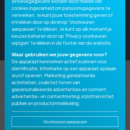
Browsegegevens worden door middel van
cookies ingezameld om persoonsgegevens te
verwerken. Je kunt jouw toestemming geven of
intrekken door op de knop 'Voorkeuren
aanpassen' te klikken. Je kunt op elk moment je
keuzes beheren door op 'Privacy voorkeuren
wijzigen' te klikken in de footer van de website.
Waar gebruiken we jouw gegevens voor?
De apparaat kenmerken actief scannen voor
identificatie. Informatie op een apparaat opslaan
en/of openen. Marketing gerelateerde
activiteiten, zoals het tonen van
Wat kunt u nog meer
gepersonaliseerde advertenties en content,
doen naast uw
advertentie- en contentmeting, inzichten in het
publiek en productontwikkeling.
basisverzekering?
Voorkeuren aanpassen
De basisverzekering is een wettelijk verplichte