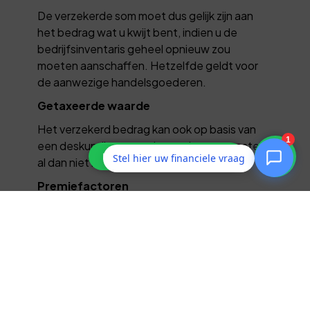
De verzekerde som moet dus gelijk zijn aan
het bedrag wat u kwijt bent, indien u de
bedrijfsinventaris geheel opnieuw zou
moeten aanschaffen. Hetzelfde geldt voor
de aanwezige handelsgoederen.
Getaxeerde waarde
Het verzekerd bedrag kan ook op basis van
een deskundigentaxatie worden vastgesteld,
Stel hier uw financiele vraag
al dan niet met een indexatie.
Premiefactoren
De premie is afhankelijk van een aantal
factoren, waarvan de belangrijkste zijn:
de uitgebreidheid van de dekking
de brandgevaarlijkheid van de
bedrijfsuitoefening
de bouwaard van het pand